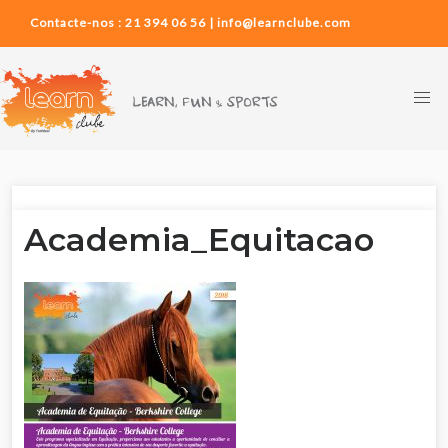
Contacte-nos : 21 394 06 56 | info@learnclube.com
Academia_Equitacao