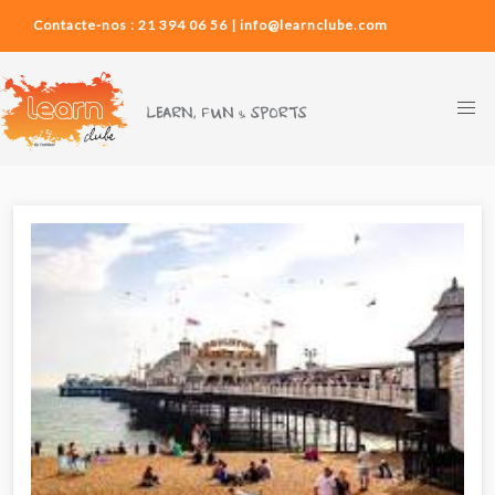
Contacte-nos : 21 394 06 56 | info@learnclube.com