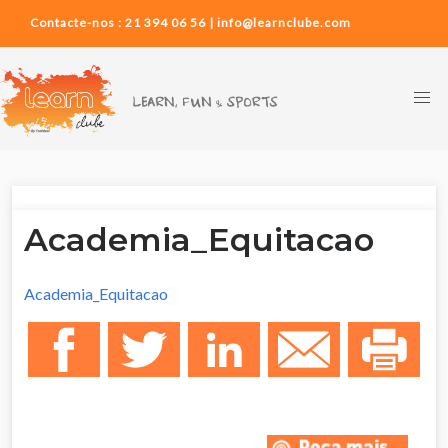
Contacte-nos : 21 394 06 56 | info@learnclube.com
Academia_Equitacao
Academia_Equitacao